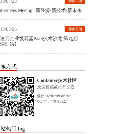
18/07/28
活动回顾
ubernetes Meetup | 新经济·新技术·新未来
18/05/26
活动回顾
速云企业级容器PaaS技术沙龙 第九期
深圳站】
联系方式
Container技术社区
欢迎投稿或推荐文章
魏伟 :
weiwei#csdn.net
QQ 群：470410322
站热门Tag