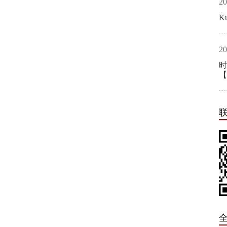
20
K
20
时
【
全